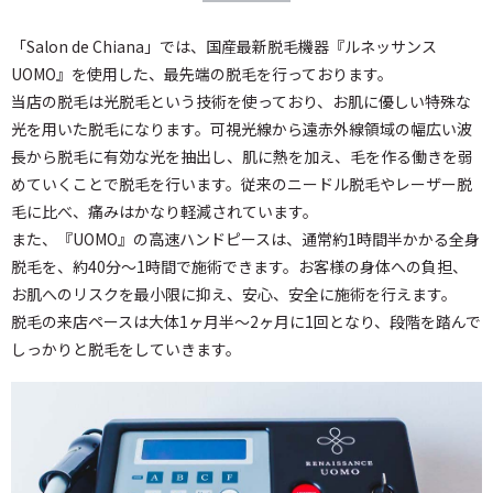
「Salon de Chiana」では、国産最新脱毛機器『ルネッサンス
UOMO』を使用した、最先端の脱毛を行っております。
当店の脱毛は光脱毛という技術を使っており、お肌に優しい特殊な
光を用いた脱毛になります。可視光線から遠赤外線領域の幅広い波
長から脱毛に有効な光を抽出し、肌に熱を加え、毛を作る働きを弱
めていくことで脱毛を行います。従来のニードル脱毛やレーザー脱
毛に比べ、痛みはかなり軽減されています。
また、『UOMO』の高速ハンドピースは、通常約1時間半かかる全身
脱毛を、約40分～1時間で施術できます。お客様の身体への負担、
お肌へのリスクを最小限に抑え、安心、安全に施術を行えます。
脱毛の来店ペースは大体1ヶ月半～2ヶ月に1回となり、段階を踏んで
しっかりと脱毛をしていきます。